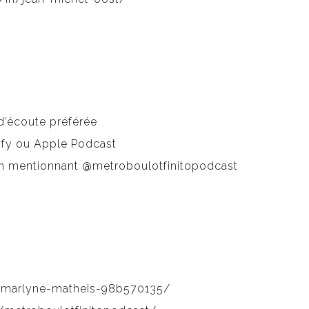
d’écoute préférée
tify ou Apple Podcast
 en mentionnant @metroboulotfinitopodcast
n/marlyne-matheis-98b570135/