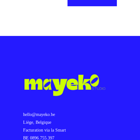
hello@mayeko.be
Liège, Belgique
Facturation via la Smart
BE 0896.755.397