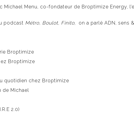
 avec Michael Menu, co-fondateur de Broptimize Energy, 
du podcast
Métro, Boulot, Finito
, on a parlé ADN, sens &
orie Broptimize
chez Broptimize
au quotidien chez Broptimize
n de Michael
.R.E 2.0)