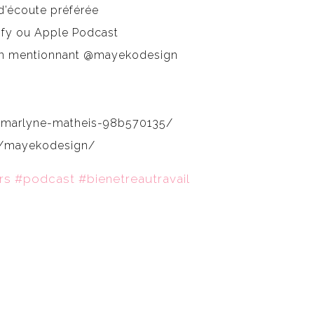
d’écoute préférée
tify ou Apple Podcast
 en mentionnant @mayekodesign
n/marlyne-matheis-98b570135/
m/mayekodesign/
rs #podcast #bienetreautravail